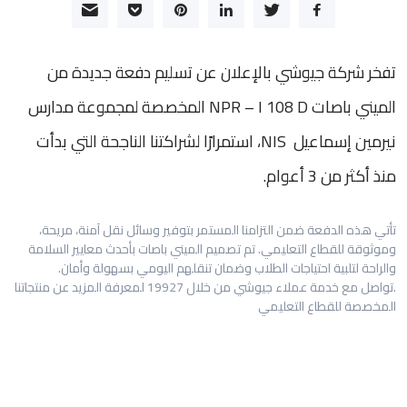
تفخر شركة جيوشي بالإعلان عن تسليم دفعة جديدة من
الميني باصات NPR – I 108 D المخصصة لمجموعة مدارس
نيرمين إسماعيل NIS، استمرارًا لشراكتنا الناجحة التي بدأت
منذ أكثر من 3 أعوام.
تأتي هذه الدفعة ضمن التزامنا المستمر بتوفير وسائل نقل آمنة، مريحة،
وموثوقة للقطاع التعليمي. تم تصميم الميني باصات بأحدث معايير السلامة
والراحة لتلبية احتياجات الطلاب وضمان تنقلهم اليومي بسهولة وأمان.
.تواصل مع خدمة عملاء جيوشي من خلال 19927 لمعرفة المزيد عن منتجاتنا
المخصصة للقطاع التعليمي