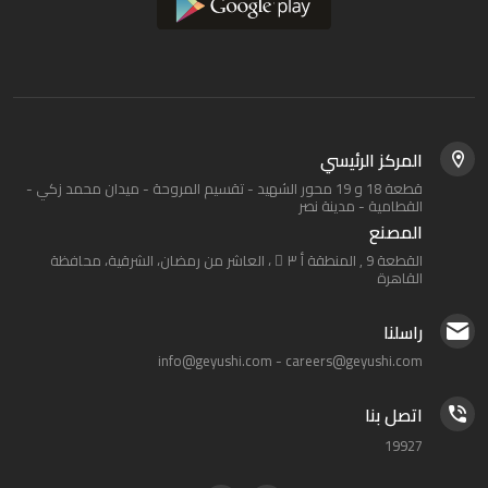
المركز الرئيسي
قطعة 18 و 19 محور الشهيد - تقسيم المروحة - ميدان محمد زكي -
القطامية - مدينة نصر
المصنع
القطعة 9 , المنطقة أ ٣ َ ، العاشر من رمضان، الشرقية، محافظة
القاهرة‬
راسلنا
info@geyushi.com
-
careers@geyushi.com
اتصل بنا
19927