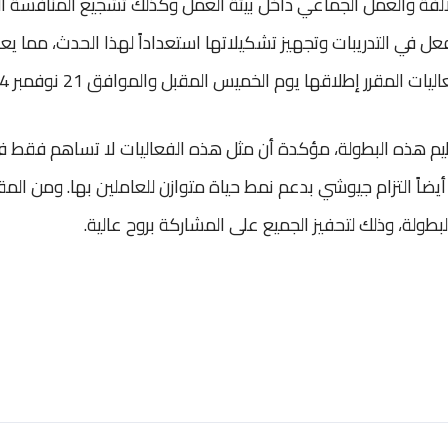
لألفة والعمل الجماعي داخل بيئة العمل وكذلك تشجيع المنافسة ال
فعل في التدريبات وتجهيز تشكيلاتها استعداداً لهذا الحدث، مما 
مقرر إطلاقها يوم الخميس المقبل والموافق 21 نوفمبر 2024.
ظيم هذه البطولة، مؤكدة أن مثل هذه الفعاليات لا تساهم فقط ف
يضاً التزام جيوشي بدعم نمط حياة متوازن للعاملين بها. ومن المقر
لبطولة، وذلك لتحفيز الجميع على المشاركة بروح عالية.