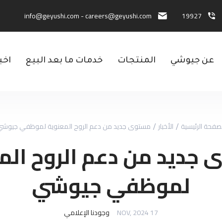
info@geyushi.com
-
careers@geyushi.com
19927
عن جيوشي
المنتجات
خدمات ما بعد البيع
اخب
صفحة الرئيسية
الأخبار
مستوى جديد من دعم الروح المعنوية لموظفي جيوش
جديد من دعم الروح الم
لموظفي جيوشي
17 NOV, 2024
وجودنا الإعلامي