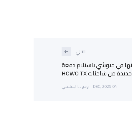
التالي
Road  تجدد ثقتها في جيوشي باستلام دفعة
جديدة من شاحنات HOWO TX
04 DEC, 2025
وجودنا الإعلامي