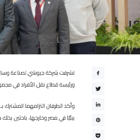
تشرفت شركة جيوشي لصناعة وسائل ال
ورئيسة قطاع نقل الأفراد في مجموعة سكانيا (Scania Group)، في جناحها بمع
وأكد الطرفان التزامهما المشترك ب
بيئيًا في مصر وخارجها، باحثين بذلك س