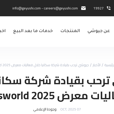
info@geyushi.com
-
careers@geyushi.com
19927
عن جيوشي
المنتجات
خدمات ما بعد البيع
اخب
رئيسية
الأخبار
جيوشي ترحب بقيادة شركة سكانيا خلال فعاليات معرض Busworld 2025
رحب بقيادة شركة سكاني
ت معرض Busworld 2025
07 OCT, 2025
وجودنا الإعلامي