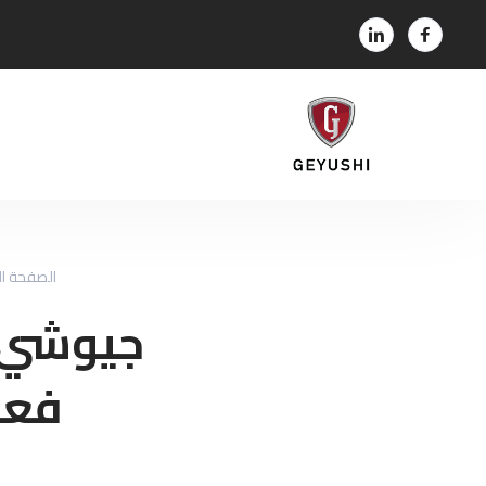
الصفحة ال
جيوشي ت
فعاليا