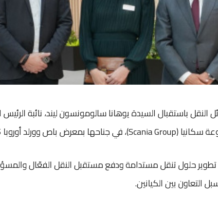
نقل باستقبال السيدة يوهانا سالومونسون ليند، نائبة الرئيس ا
رض باص وورلد أوروبا 2025.
ـ تطوير حلول تنقل مستدامة ودفع مستقبل النقل الفعّال والمسؤ
بل التعاون بين الكيانين.