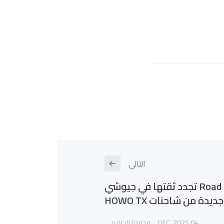
التالي
شركة Road Master تجدد ثقتها في جيوشي
دة من شاحنات HOWO TX
04 DEC, 2025
وجودنا الإعلامي