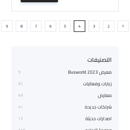
9
8
7
6
5
4
3
2
1
التصنيفات
معرض Busworld 2023
9
زيارات وفعاليات
61
معارض
49
شراكات جديدة
41
اصدارات حديثة
12
118