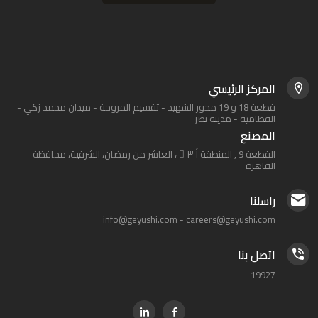
المركز الرئيسي
قطعة 18 و 19 محور الشهيد - تقسيم المروحة - ميدان محمد زكي -
القطامية - مدينة نصر
المصنع
القطعة 9 , المنطقة أ ٣ َ ، العاشر من رمضان، الشرقية، محافظة
القاهرة‬
راسلنا
info@geyushi.com
-
careers@geyushi.com
اتصل بنا
19927