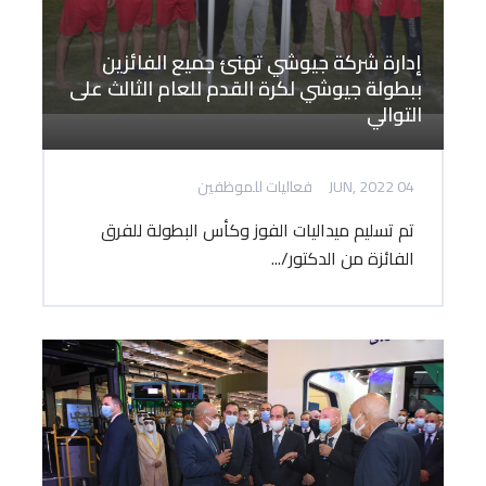
إدارة شركة جيوشي تهنئ جميع الفائزين
ببطولة جيوشي لكرة القدم للعام الثالث على
التوالي
04 JUN, 2022
فعاليات للموظفين
تم تسليم ميداليات الفوز وكأس البطولة للفرق
الفائزة من الدكتور/...