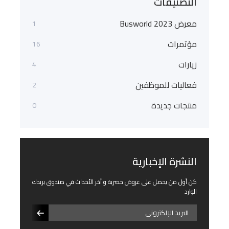
التصنيفات
معرض Busworld 2023
1
مؤتمرات
16
زيارات
4
فعاليات للموظفين
2
منتجات جديدة
0
النشرة الإخبارية
كن أول من يحصل على عروض حصرية و آخر الأحداث في صندوق بريدك
الوارد