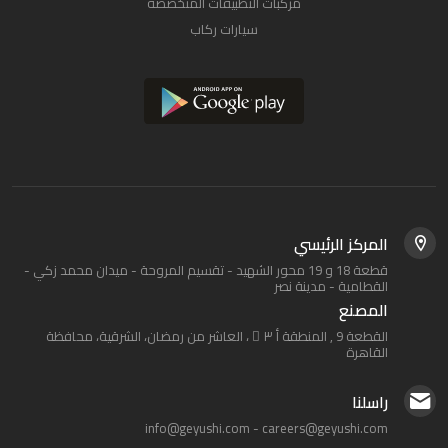
مركبات التطبيقات المتخصصة
سيارات ركاب
المركز الرئيسي
قطعة 18 و 19 محور الشهيد - تقسيم المروحة - ميدان محمد زكي -
القطامية - مدينة نصر
المصنع
القطعة 9 , المنطقة أ ٣ َ ، العاشر من رمضان، الشرقية، محافظة
القاهرة‬
راسلنا
info@geyushi.com
-
careers@geyushi.com