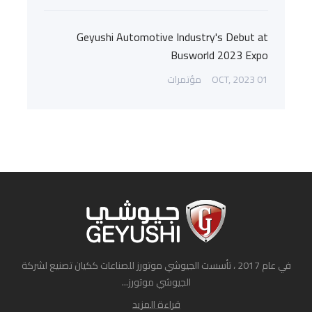
Geyushi Automotive Industry's Debut at
Busworld 2023 Expo
01 OCT, 2023
مؤتمرات
في عام 2017 ، تأسست الجيوشي موتورز للصناعات ككيان تصنيع لشركة
الجيوشي موتورز...
قراءة المزيد